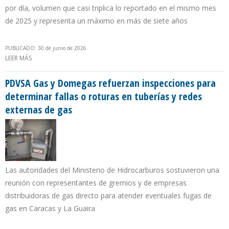
por día, volumen que casi triplica lo reportado en el mismo mes
de 2025 y representa un máximo en más de siete años
PUBLICADO: 30 de junio de 2026
LEER MÁS
SOBRE VENEZUELA PASÓ A SER EL SEGUNDO SUPLIDOR DE
PETRÓLEO DE LOS EE.UU. AL CIERRE DEL PRIMER CUATRIMESTRE DE
2026
PDVSA Gas y Domegas refuerzan inspecciones para
determinar fallas o roturas en tuberías y redes
externas de gas
Las autoridades del Ministerio de Hidrocarburos sostuvieron una
reunión con representantes de gremios y de empresas
distribuidoras de gas directo para atender eventuales fugas de
gas en Caracas y La Guaira