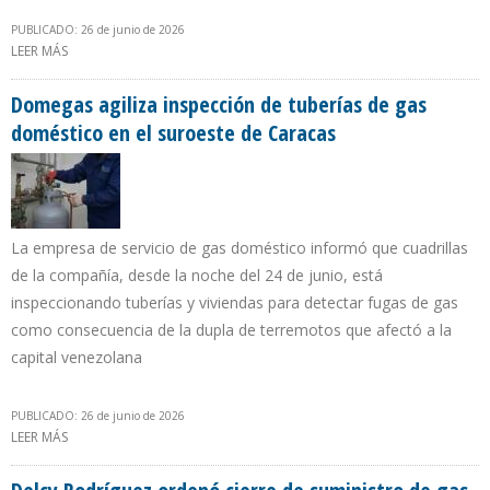
PUBLICADO: 26 de junio de 2026
LEER MÁS
SOBRE OFAC EMITIÓ LICENCIA QUE AUTORIZA TRANSFERENCIA DE
FONDOS DESDE LOS EE.UU PARA LABORES DE SOCORRO EN
VENEZUELA
Domegas agiliza inspección de tuberías de gas
doméstico en el suroeste de Caracas
La empresa de servicio de gas doméstico informó que cuadrillas
de la compañía, desde la noche del 24 de junio, está
inspeccionando tuberías y viviendas para detectar fugas de gas
como consecuencia de la dupla de terremotos que afectó a la
capital venezolana
PUBLICADO: 26 de junio de 2026
LEER MÁS
SOBRE DOMEGAS AGILIZA INSPECCIÓN DE TUBERÍAS DE GAS
DOMÉSTICO EN EL SUROESTE DE CARACAS