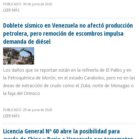
PUBLICADO: 30 de junio de 2026
LEER MÁS
SOBRE PDVSA GAS Y DOMEGAS REFUERZAN INSPECCIONES PARA
DETERMINAR FALLAS O ROTURAS EN TUBERÍAS Y REDES EXTERNAS
DE GAS
Doblete sísmico en Venezuela no afectó producción
petrolera, pero remoción de escombros impulsa
demanda de diésel
Los daños que se reportan están en la refinería de El Palito y en
la Petroquímica de Morón, en el estado Carabobo, pero no en las
áreas de extracción de crudo como el Zulia, norte de Monagas o
la faja del Orinoco
PUBLICADO: 29 de junio de 2026
LEER MÁS
SOBRE DOBLETE SÍSMICO EN VENEZUELA NO AFECTÓ
PRODUCCIÓN PETROLERA, PERO REMOCIÓN DE ESCOMBROS
IMPULSA DEMANDA DE DIÉSEL
Licencia General Nº 60 abre la posibilidad para