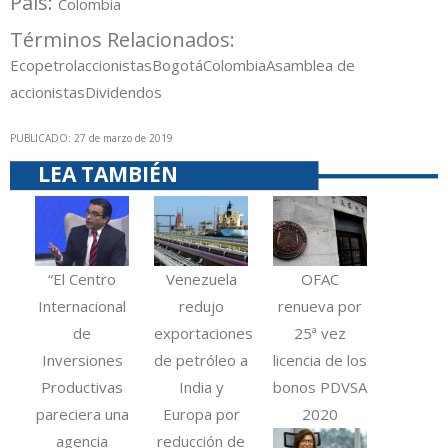
País:
Colombia
Términos Relacionados:
Ecopetrol
accionistas
Bogotá
Colombia
Asamblea de
accionistas
Dividendos
PUBLICADO: 27 de marzo de 2019
LEA TAMBIÉN
“El Centro
Venezuela
OFAC
Internacional
redujo
renueva por
de
exportaciones
25ª vez
Inversiones
de petróleo a
licencia de los
Productivas
India y
bonos PDVSA
pareciera una
Europa por
2020
agencia
reducción de