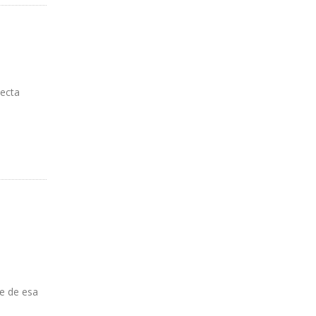
yecta
te de esa