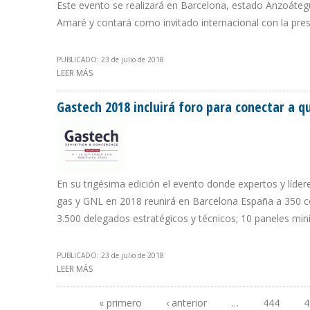
Este evento se realizará en Barcelona, estado Anzoáteg
Amaré y contará como invitado internacional con la pre
PUBLICADO: 23 de julio de 2018
LEER MÁS
SOBRE VIII JORNADAS ANÍBAL DOMINICI SE CENTRAN E
Gastech 2018 incluirá foro para conectar a q
En su trigésima edición el evento donde expertos y líd
gas y GNL en 2018 reunirá en Barcelona España a 350 co
3.500 delegados estratégicos y técnicos; 10 paneles mini
PUBLICADO: 23 de julio de 2018
LEER MÁS
SOBRE GASTECH 2018 INCLUIRÁ FORO PARA CONECTAR 
« primero
‹ anterior
…
444
4