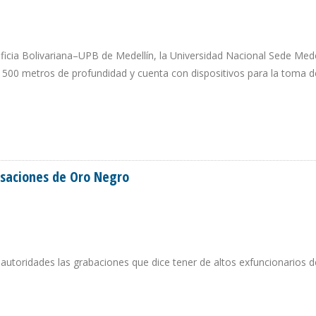
ficia Bolivariana–UPB de Medellín, la Universidad Nacional Sede Mede
 a 500 metros de profundidad y cuenta con dispositivos para la toma d
ACIÓN Y PRODUCCIÓN COSTA AFUERA CON VEHÍCULO SUBMARINO NO TRIPUL
saciones de Oro Negro
autoridades las grabaciones que dice tener de altos exfuncionarios d