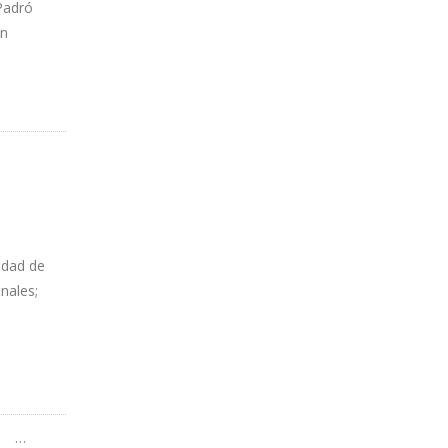
Padró
on
idad de
nales;
…