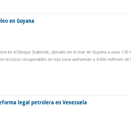
CUSACIONES DE ORO NEGRO
óleo en Guyana
ra en el bloque Stabroek, ubicado en el mar de Guyana a unas 120 m
los recursos recuperables en esa zona aumentan a 4.000 millones de b
ETRÓLEO EN GUYANA
reforma legal petrolera en Venezuela