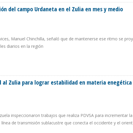
ión del campo Urdaneta en el Zulia en mes y medio
ices, Manuel Chinchilla, señaló que de mantenerse ese ritmo se pro
es diarios en la región
CCIÓN DEL CAMPO URDANETA EN EL ZULIA EN MES Y MEDIO
al Zulia para lograr estabilidad en materia enegética
ezuela inspeccionaron trabajos que realiza PDVSA para incrementar la
 línea de transmisión sublacustre que conecta el occidente y el orien