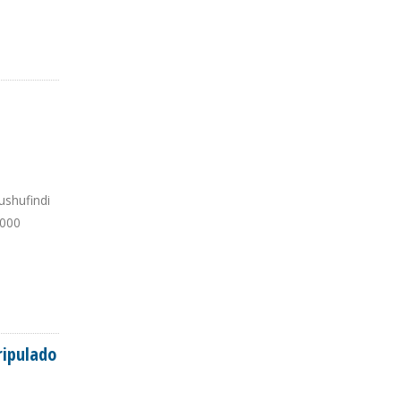
ushufindi
.000
ripulado