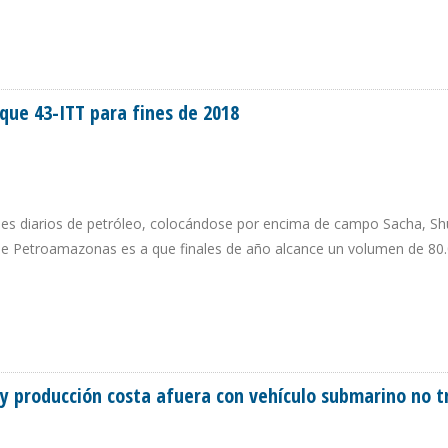
AD AL ZULIA PARA LOGRAR ESTABILIDAD EN MATERIA ENEGÉTICA
que 43-ITT para fines de 2018
iles diarios de petróleo, colocándose por encima de campo Sacha, Sh
 de Petroamazonas es a que finales de año alcance un volumen de 80
OQUE 43-ITT PARA FINES DE 2018
 y producción costa afuera con vehículo submarino no t