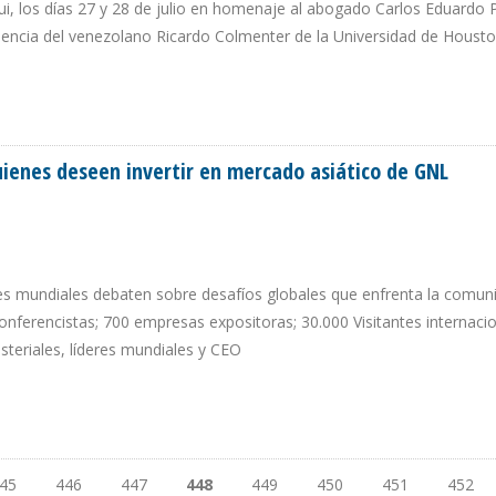
ui, los días 27 y 28 de julio en homenaje al abogado Carlos Eduardo 
sencia del venezolano Ricardo Colmenter de la Universidad de Houst
N REFORMA LEGAL PETROLERA EN VENEZUELA
uienes deseen invertir en mercado asiático de GNL
eres mundiales debaten sobre desafíos globales que enfrenta la comun
nferencistas; 700 empresas expositoras; 30.000 Visitantes internacio
steriales, líderes mundiales y CEO
A QUIENES DESEEN INVERTIR EN MERCADO ASIÁTICO DE GNL
45
446
447
448
449
450
451
452