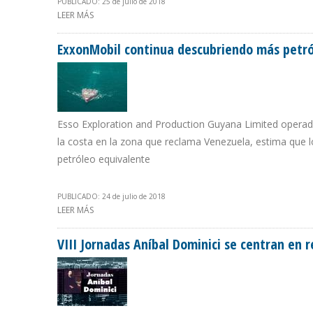
PUBLICADO: 25 de julio de 2018
LEER MÁS
SOBRE PEMEX EMITE COMUNICADO EN RESPUESTA A A
ExxonMobil continua descubriendo más petr
Esso Exploration and Production Guyana Limited operado
la costa en la zona que reclama Venezuela, estima que 
petróleo equivalente
PUBLICADO: 24 de julio de 2018
LEER MÁS
SOBRE EXXONMOBIL CONTINUA DESCUBRIENDO MÁS P
VIII Jornadas Aníbal Dominici se centran en 