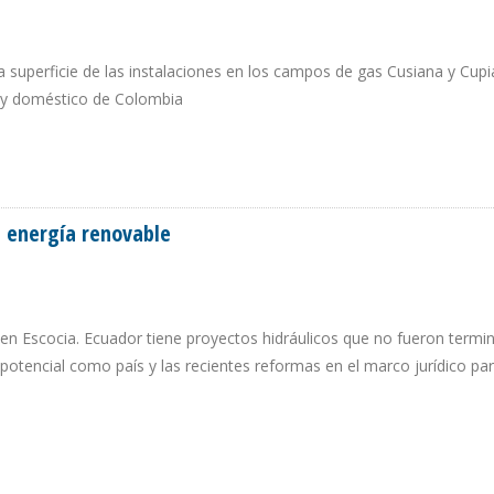
 superficie de las instalaciones en los campos de gas Cusiana y Cup
l y doméstico de Colombia
A 2023
e energía renovable
 en Escocia. Ecuador tiene proyectos hidráulicos que no fueron term
 potencial como país y las recientes reformas en el marco jurídico par
S DE ENERGÍA RENOVABLE