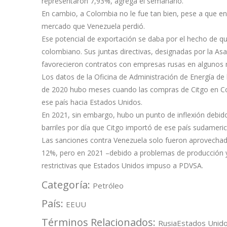
representaron 7,93%, agrega el semanario.
En cambio, a Colombia no le fue tan bien, pese a que en
mercado que Venezuela perdió.
Ese potencial de exportación se daba por el hecho de que 
colombiano. Sus juntas directivas, designadas por la A
favorecieron contratos con empresas rusas en algunos
Los datos de la Oficina de Administración de Energía de 
de 2020 hubo meses cuando las compras de Citgo en Co
ese país hacia Estados Unidos.
En 2021, sin embargo, hubo un punto de inflexión debid
barriles por día que Citgo importó de ese país sudameric
Las sanciones contra Venezuela solo fueron aprovecha
12%, pero en 2021 –debido a problemas de producción y 
restrictivas que Estados Unidos impuso a PDVSA.
Categoría:
Petróleo
País:
EEUU
Términos Relacionados:
Rusia
Estados Unid