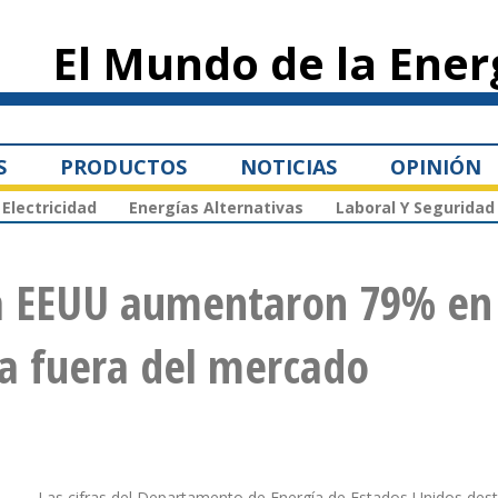
Pasar al
contenido
El Mundo de la Ener
principal
S
PRODUCTOS
NOTICIAS
OPINIÓN
Electricidad
Energías Alternativas
Laboral Y Seguridad
a EEUU aumentaron 79% en 
va fuera del mercado
Las cifras del Departamento de Energía de Estados Unidos dest