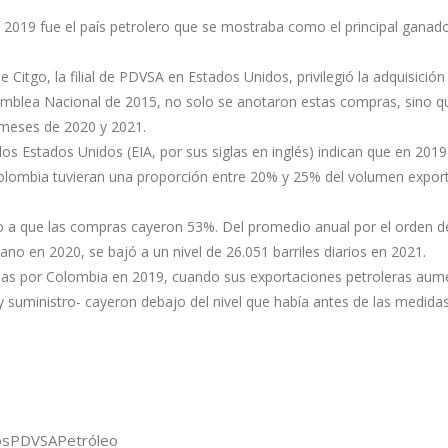
 2019 fue el país petrolero que se mostraba como el principal ganado
Citgo, la filial de PDVSA en Estados Unidos, privilegió la adquisició
samblea Nacional de 2015, no solo se anotaron estas compras, sino q
 meses de 2020 y 2021.
los Estados Unidos (EIA, por sus siglas en inglés) indican que en 2019
lombia tuvieran una proporción entre 20% y 25% del volumen expor
o a que las compras cayeron 53%. Del promedio anual por el orden d
ano en 2020, se bajó a un nivel de 26.051 barriles diarios en 2021.
das por Colombia en 2019, cuando sus exportaciones petroleras aum
suministro- cayeron debajo del nivel que había antes de las medida
os
PDVSA
Petróleo