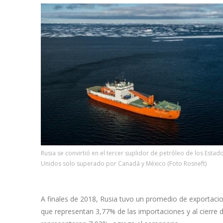
Rusia se convirtió en el tercer suplidor de petróleo de los Estad
Unidos solo superado por Canadá y México (Foto Rosneft)
A finales de 2018, Rusia tuvo un promedio de exportacion
que representan 3,77% de las importaciones y al cierre 