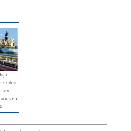
dujo
petróleo
a por
tarios en
26