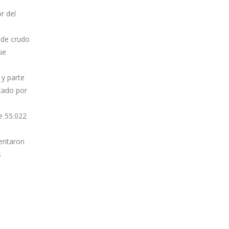
r del
n de crudo
ue
 y parte
tado por
e 55.022
entaron
s