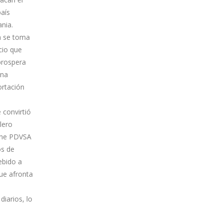
país
ania.
n se toma
cio que
prospera
una
ortación
 convirtió
lero
iene PDVSA
os de
ebido a
que afronta
iarios, lo