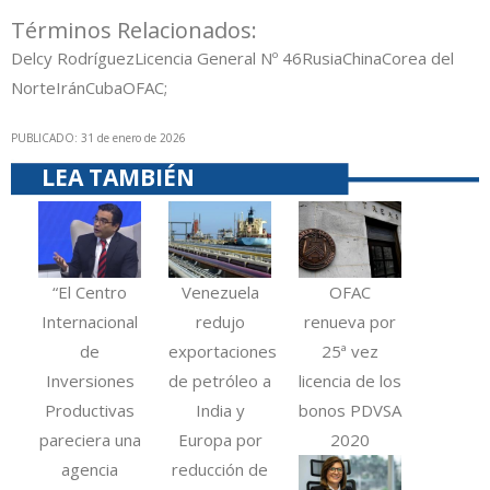
Términos Relacionados:
Delcy Rodríguez
Licencia General Nº 46
Rusia
China
Corea del
Norte
Irán
Cuba
OFAC;
PUBLICADO: 31 de enero de 2026
LEA TAMBIÉN
“El Centro
Venezuela
OFAC
Internacional
redujo
renueva por
de
exportaciones
25ª vez
Inversiones
de petróleo a
licencia de los
Productivas
India y
bonos PDVSA
pareciera una
Europa por
2020
agencia
reducción de