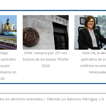
edujo
OFAC renueva por 25ª vez
Hunt Oil, la din
e petróleo
licencia de los bonos PDVSA
petrolera de Da
opa por
2020
confirma su ent
ntarios en
Venezuela
026
os los derechos reservados / Editorial Los Barrosos Petroguia, C.A.