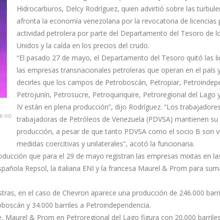
Hidrocarburos, Delcy Rodríguez, quien advirtió sobre las turbul
afronta la economía venezolana por la revocatoria de licencias 
actividad petrolera por parte del Departamento del Tesoro de l
Unidos y la caída en los precios del crudo.
“El pasado 27 de mayo, el Departamento del Tesoro quitó las li
las empresas transnacionales petroleras que operan en el país 
decirles que los campos de Petroboscán, Petropiar, Petroindep
Petrojunín, Petrosucre, Petroquiriquire, Petroregional del Lago
IV están en plena producción”, dijo Rodríguez. “Los trabajadore
e no
trabajadoras de Petróleos de Venezuela (PDVSA) mantienen su 
producción, a pesar de que tanto PDVSA como el socio B son v
medidas coercitivas y unilaterales”, acotó la funcionaria.
roducción que para el 29 de mayo registran las empresas mixtas en la
pañola Repsol, la italiana ENI y la francesa Maurel & Prom para suma
stras, en el caso de Chevron aparece una producción de 246.000 barri
oboscán y 34.000 barriles a Petroindependencia.
re, Maurel & Prom en Petroregional del Lago figura con 20.000 barriles