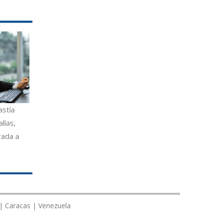
astía
llas,
rada a
 | Caracas | Venezuela