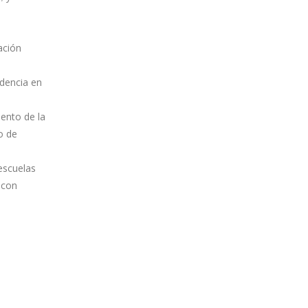
ación
idencia en
iento de la
o de
escuelas
 con