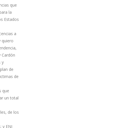
encias que
para la
os Estados
cencias a
y quiero
endencia,
 y Cardón
s y
plan de
ictimas de
s que
r un total
les, de los
; y ENI