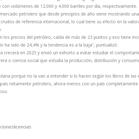
e con volúmenes de 12.000 y 4.000 barriles por día, respectivamente.
el mercado petrolero que desde principios de año viene mostrando una
 crudos de referencia internacional, lo cual tiene su efecto en la valor
o.
 los precios del petróleo, caída de más de 23 puntos y eso tiene inc
o ha sido de 24,4% y la tendencia es a la baja”, puntualizó.
va crecerá en 2025 y envió un exhorto a evitar estudiar el comportam
era o ciencia social que estudia la producción, distribución y consum
ana porque no la van a entender si lo hacen según los libros de las 
 país netamente petrolero, ahora menos con un país completamente
oso.
ciones
licencias