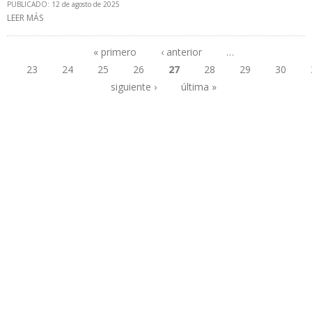
PUBLICADO: 12 de agosto de 2025
LEER MÁS
SOBRE GOBIERNO DE MADURO REPORTÓ A LA OPEP QUE
PRODUCCIÓN AUMENTÓ 86.000 B/D EN SIETE MESES DE 2025
« primero
‹ anterior
…
23
24
25
26
27
28
29
30
Páginas
siguiente ›
última »