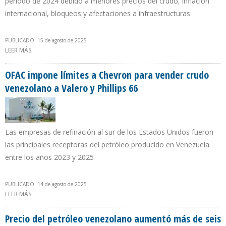
período de 2024 debido a menores precios del crudo, inflación
internacional, bloqueos y afectaciones a infraestructuras
PUBLICADO: 15 de agosto de 2025
LEER MÁS
SOBRE PRODUCCIÓN DE ECOPETROL AUMENTÓ 15,8% EN EE.UU. Y
CAYÓ 2,4% EN COLOMBIA DURANTE PRIMER SEMESTRE DE 2025
OFAC impone límites a Chevron para vender crudo
venezolano a Valero y Phillips 66
Las empresas de refinación al sur de los Estados Unidos fueron
las principales receptoras del petróleo producido en Venezuela
entre los años 2023 y 2025
PUBLICADO: 14 de agosto de 2025
LEER MÁS
SOBRE OFAC IMPONE LÍMITES A CHEVRON PARA VENDER CRUDO
VENEZOLANO A VALERO Y PHILLIPS 66
Precio del petróleo venezolano aumentó más de seis