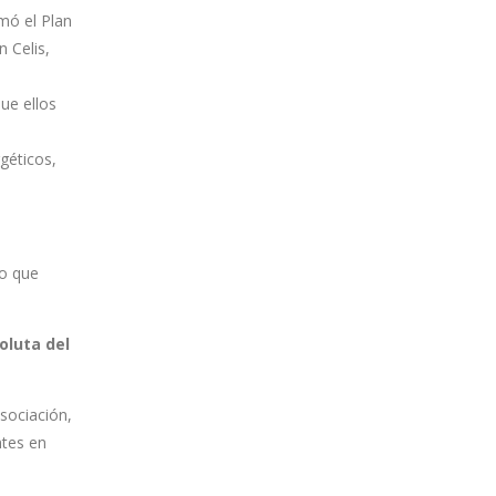
mó el Plan
 Celis,
ue ellos
géticos,
eo que
oluta del
asociación,
ntes en