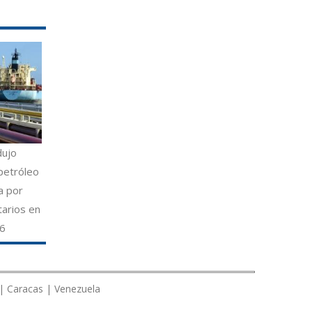
dujo
petróleo
a por
tarios en
26
 | Caracas | Venezuela