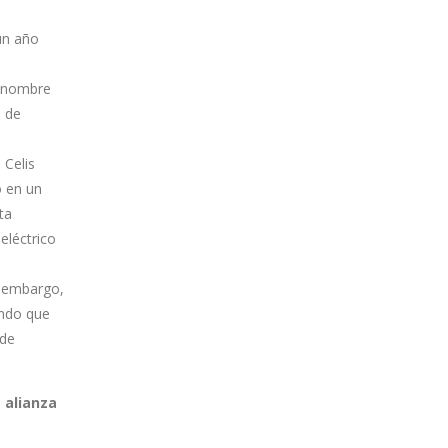
un año
s
a nombre
s de
 Celis
o en un
ta
eléctrico
n embargo,
ando que
 de
 alianza