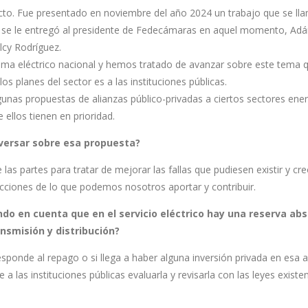
ecto. Fue presentado en noviembre del año 2024 un trabajo que se lla
 y se le entregó al presidente de Fedecámaras en aquel momento, Adán
lcy Rodríguez.
ema eléctrico nacional y hemos tratado de avanzar sobre este tema q
os planes del sector es a las instituciones públicas.
unas propuestas de alianzas público-privadas a ciertos sectores ener
 ellos tienen en prioridad.
nversar sobre esa propuesta?
las partes para tratar de mejorar las fallas que pudiesen existir y cr
trucciones de lo que podemos nosotros aportar y contribuir.
do en cuenta que en el servicio eléctrico hay una reserva abs
nsmisión y distribución?
esponde al repago o si llega a haber alguna inversión privada en esa 
las instituciones públicas evaluarla y revisarla con las leyes existe