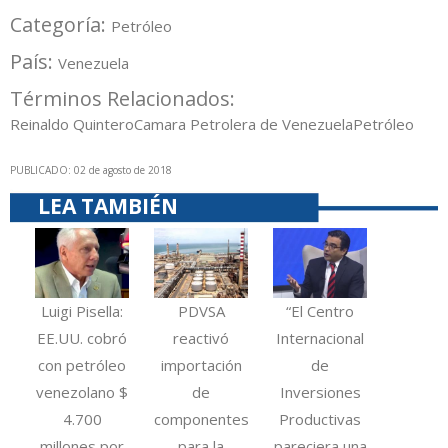
Categoría:
Petróleo
País:
Venezuela
Términos Relacionados:
Reinaldo Quintero
Camara Petrolera de Venezuela
Petróleo
PUBLICADO: 02 de agosto de 2018
LEA TAMBIÉN
Luigi Pisella:
PDVSA
“El Centro
EE.UU. cobró
reactivó
Internacional
con petróleo
importación
de
venezolano $
de
Inversiones
4.700
componentes
Productivas
millones por
para la
pareciera una