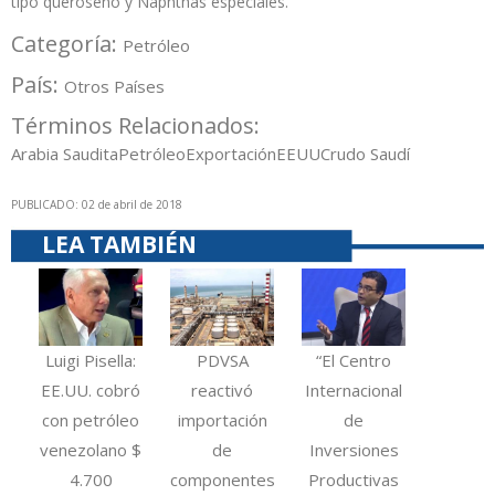
tipo queroseno y Naphthas especiales.
Categoría:
Petróleo
País:
Otros Países
Términos Relacionados:
Arabia Saudita
Petróleo
Exportación
EEUU
Crudo Saudí
PUBLICADO: 02 de abril de 2018
LEA TAMBIÉN
Luigi Pisella:
PDVSA
“El Centro
EE.UU. cobró
reactivó
Internacional
con petróleo
importación
de
venezolano $
de
Inversiones
4.700
componentes
Productivas