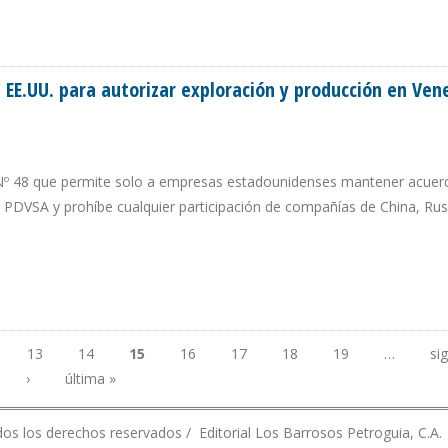
NEZUELA DE SER DEPOSITADOS EN EN LOS FONDOS DE QATAR
 EE.UU. para autorizar exploración y producción en Ven
 Nº 48 que permite solo a empresas estadounidenses mantener acuer
PDVSA y prohíbe cualquier participación de compañías de China, Rus
DE EE.UU. PARA AUTORIZAR EXPLORACIÓN Y PRODUCCIÓN EN VENEZUELA
13
14
15
16
17
18
19
…
si
›
última »
os los derechos reservados / Editorial Los Barrosos Petroguia, C.A.