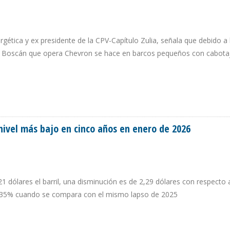
gética y ex presidente de la CPV-Capítulo Zulia, señala que debido a l
o Boscán que opera Chevron se hace en barcos pequeños con cabota
PRODUCCIÓN PETROLERA, PERO NO CONTAMOS CON LOS MEGAVATIOS”
nivel más bajo en cinco años en enero de 2026
1 dólares el barril, una disminución es de 2,29 dólares con respecto 
e 35% cuando se compara con el mismo lapso de 2025