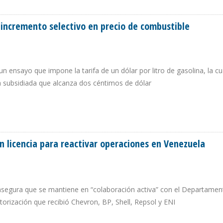
AL NIVEL MÁS BAJO EN CINCO AÑOS EN ENERO DE 2026
incremento selectivo en precio de combustible
 ensayo que impone la tarifa de un dólar por litro de gasolina, la cu
la subsidiada que alcanza dos céntimos de dólar
E INCREMENTO SELECTIVO EN PRECIO DE COMBUSTIBLE
n licencia para reactivar operaciones en Venezuela
segura que se mantiene en “colaboración activa” con el Departamen
rización que recibió Chevron, BP, Shell, Repsol y ENI