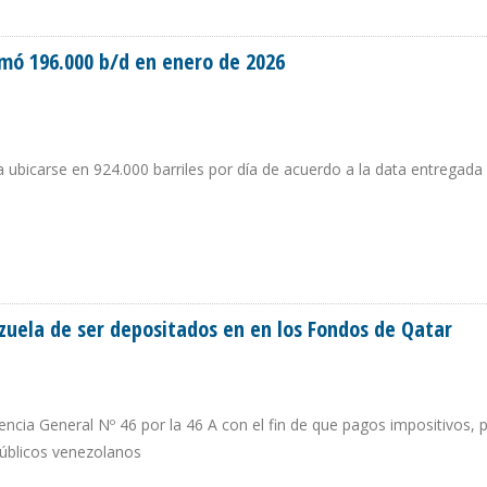
TO DRAMÁTICO EN LA PRODUCCIÓN VENEZOLANA DE PETRÓLEO, GAS Y ELECT
mó 196.000 b/d en enero de 2026
ubicarse en 924.000 barriles por día de acuerdo a la data entregada 
PLOMÓ 196.000 B/D EN ENERO DE 2026
zuela de ser depositados en en los Fondos de Qatar
cia General Nº 46 por la 46 A con el fin de que pagos impositivos, 
úblicos venezolanos