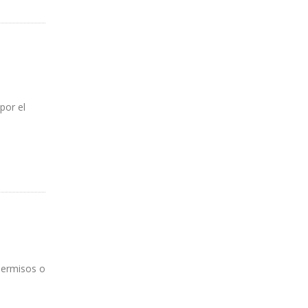
RICIDAD"
por el
permisos o