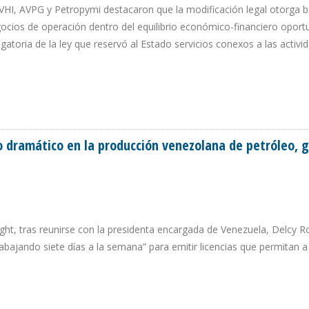
VHI, AVPG y Petropymi destacaron que la modificación legal otorga b
egocios de operación dentro del equilibrio económico-financiero opor
gatoria de la ley que reservó al Estado servicios conexos a las activi
AL EN LA LOH DE VENEZUELA RESPONDE A VIABILIDAD ECONÓMICA DE CADA P
 dramático en la producción venezolana de petróleo, g
ight, tras reunirse con la presidenta encargada de Venezuela, Delcy R
bajando siete días a la semana” para emitir licencias que permitan 