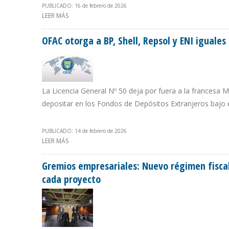
PUBLICADO: 16 de febrero de 2026
LEER MÁS
SOBRE MAUREL & PROM RECLAMA A LA OFAC EXCLUSIÓN
OFAC otorga a BP, Shell, Repsol y ENI iguale
La Licencia General Nº 50 deja por fuera a la francesa 
depositar en los Fondos de Depósitos Extranjeros bajo 
PUBLICADO: 14 de febrero de 2026
LEER MÁS
SOBRE OFAC OTORGA A BP, SHELL, REPSOL Y ENI IGU
Gremios empresariales: Nuevo régimen fiscal
cada proyecto