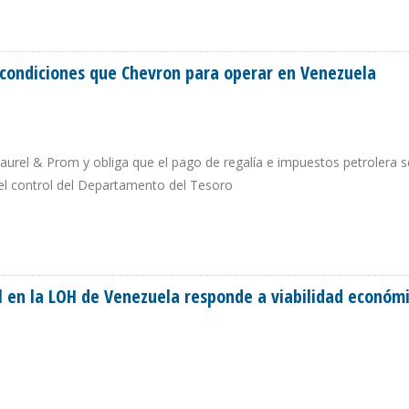
 EN LICENCIA PARA REACTIVAR OPERACIONES EN VENEZUELA
s condiciones que Chevron para operar en Venezuela
Maurel & Prom y obliga que el pago de regalía e impuestos petrolera 
el control del Departamento del Tesoro
ALES CONDICIONES QUE CHEVRON PARA OPERAR EN VENEZUELA
 en la LOH de Venezuela responde a viabilidad económ