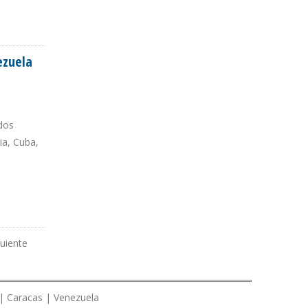
ezuela
dos
ia, Cuba,
guiente
 | Caracas | Venezuela