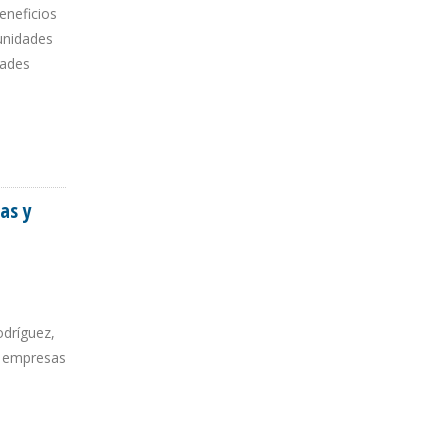
eneficios
tunidades
dades
ROYECTO
as y
odríguez,
a empresas