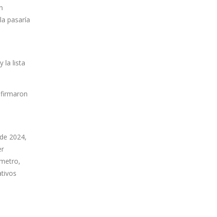
n
la pasaría
 la lista
nfirmaron
 de 2024,
er
ámetro,
ativos