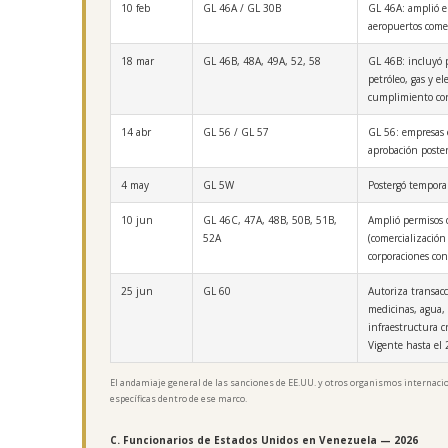
10 feb
GL 46A / GL 30B
GL 46A: amplió el
aeropuertos comer
18 mar
GL 46B, 48A, 49A, 52, 58
GL 46B: incluyó p
petróleo, gas y e
cumplimiento cor
14 abr
GL 56 / GL 57
GL 56: empresas 
aprobación poster
4 may
GL 5W
Postergó tempora
10 jun
GL 46C, 47A, 48B, 50B, 51B,
Amplió permisos d
52A
(comercialización
corporaciones con
25 jun
GL 60
Autoriza transacc
medicinas, agua,
infraestructura c
Vigente hasta el
El andamiaje general de las sanciones de EE.UU. y otros organismos internac
específicas dentro de ese marco.
C. Funcionarios de Estados Unidos en Venezuela — 2026