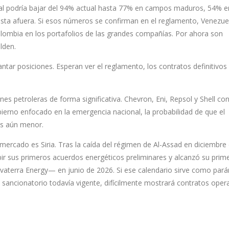
cal podría bajar del 94% actual hasta 77% en campos maduros, 54% e
sta afuera. Si esos números se confirman en el reglamento, Venezue
Colombia en los portafolios de las grandes compañías. Por ahora son
lden.
antar posiciones. Esperan ver el reglamento, los contratos definitivos y
nes petroleras de forma significativa. Chevron, Eni, Repsol y Shell co
bierno enfocado en la emergencia nacional, la probabilidad de que el
es aún menor.
e mercado es Siria. Tras la caída del régimen de Al-Assad en diciembre
r sus primeros acuerdos energéticos preliminares y alcanzó su prim
vaterra Energy— en junio de 2026. Si ese calendario sirve como par
sancionatorio todavía vigente, difícilmente mostrará contratos oper