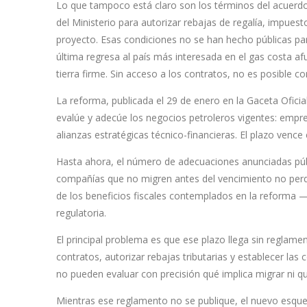
Lo que tampoco está claro son los términos del acuerdo
del Ministerio para autorizar rebajas de regalía, impues
proyecto. Esas condiciones no se han hecho públicas pa
última regresa al país más interesada en el gas costa af
tierra firme. Sin acceso a los contratos, no es posible
La reforma, publicada el 29 de enero en la Gaceta Oficial
evalúe y adecúe los negocios petroleros vigentes: empre
alianzas estratégicas técnico-financieras. El plazo vence e
Hasta ahora, el número de adecuaciones anunciadas públ
compañías que no migren antes del vencimiento no per
de los beneficios fiscales contemplados en la reform
regulatoria.
El principal problema es que ese plazo llega sin reglamen
contratos, autorizar rebajas tributarias y establecer las
no pueden evaluar con precisión qué implica migrar ni q
Mientras ese reglamento no se publique, el nuevo esque