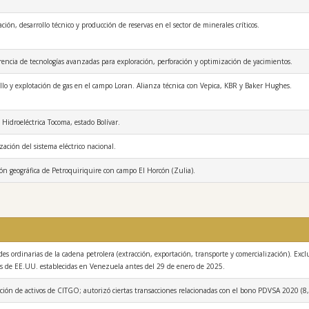
ación, desarrollo técnico y producción de reservas en el sector de minerales críticos.
rencia de tecnologías avanzadas para exploración, perforación y optimización de yacimientos.
llo y explotación de gas en el campo Loran. Alianza técnica con Vepica, KBR y Baker Hughes.
 Hidroeléctrica Tocoma, estado Bolívar.
ización del sistema eléctrico nacional.
ón geográfica de Petroquiriquire con campo El Horcón (Zulia).
des ordinarias de la cadena petrolera (extracción, exportación, transporte y comercialización). Excl
es de EE.UU. establecidas en Venezuela antes del 29 de enero de 2025.
cción de activos de CITGO; autorizó ciertas transacciones relacionadas con el bono PDVSA 2020 (8