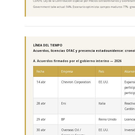
CEPEYE: Ley de la Contribución Especial por Precios Extraordinarios y Exorbitan
Government take actual: 94%. Escenario optimista: campos maduros 77% · green
LÍNEA DEL TIEMPO
Acuerdos, licencias OFAC y presencia estadounidense: crono
A. Acuerdos firmados por el gobierno interino — 2026
Fecha
Empresa
País
Alcance
14 abr
Chevron Corporation
EE.UU.
Expansi
partici
partici
28 abr
Eni
Italia
Reactiv
Cardón 
29 abr
BP
Reino Unido
Licenci
30 abr
Overseas Oil /
EE.UU.
Inversi