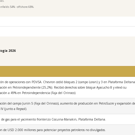
tes.
fields 54% · offshore 68%.
logía 2026
ón de operaciones con PDVSA. Chevron cedió bloques 2 (campo Loran) y 3 en Plataforma Deltana
pación en Petroindependiente (25,2%). Recibió derechos sobre bloque Ayacucho 8 y elevó su
pación a 49% en Petroindependencia (Faja del Orinoco).
ación del campo Junín 5 (Faja del Orinoco), aumento de producción en PetroSucre y expansión d
IV (junto a Repsol).
a de gas para el yacimiento fronterizo Cocuina-Manakin, Plataforma Deltana.
ón de USD 2.000 millones para potenciar proyectos petroleros no divulgados.