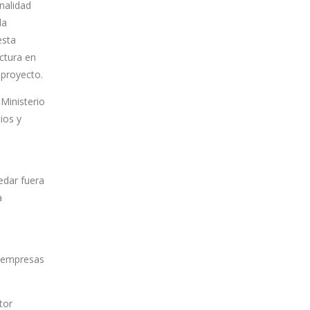
nalidad
da
esta
ctura en
 proyecto.
 Ministerio
ios y
edar fuera
a
s empresas
tor