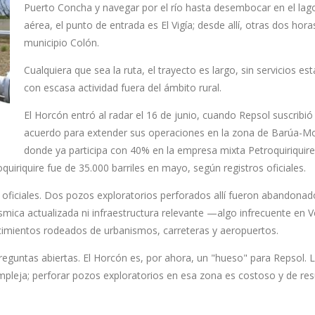
Puerto Concha y navegar por el río hasta desembocar en el lago
aérea, el punto de entrada es El Vigía; desde allí, otras dos hora
municipio Colón.
Cualquiera que sea la ruta, el trayecto es largo, sin servicios est
con escasa actividad fuera del ámbito rural.
El Horcón entró al radar el 16 de junio, cuando Repsol suscribió
acuerdo para extender sus operaciones en la zona de Barúa-M
donde ya participa con 40% en la empresa mixta Petroquiriquire
iriquire fue de 35.000 barriles en mayo, según registros oficiales.
 oficiales. Dos pozos exploratorios perforados allí fueron abandonad
ísmica actualizada ni infraestructura relevante —algo infrecuente en 
cimientos rodeados de urbanismos, carreteras y aeropuertos.
preguntas abiertas. El Horcón es, por ahora, un "hueso" para Repsol. 
mpleja; perforar pozos exploratorios en esa zona es costoso y de re