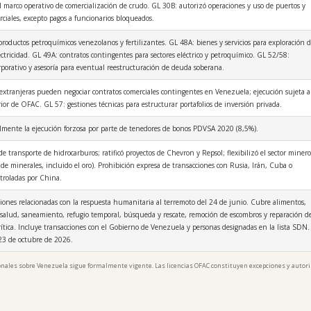
 marco operativo de comercialización de crudo. GL 30B: autorizó operaciones y uso de puertos y
ciales, excepto pagos a funcionarios bloqueados.
roductos petroquímicos venezolanos y fertilizantes. GL 48A: bienes y servicios para exploración 
lectricidad. GL 49A: contratos contingentes para sectores eléctrico y petroquímico. GL 52/58:
porativo y asesoría para eventual reestructuración de deuda soberana.
extranjeras pueden negociar contratos comerciales contingentes en Venezuela; ejecución sujeta a
ior de OFAC. GL 57: gestiones técnicas para estructurar portafolios de inversión privada.
lmente la ejecución forzosa por parte de tenedores de bonos PDVSA 2020 (8,5%).
e transporte de hidrocarburos; ratificó proyectos de Chevron y Repsol; flexibilizó el sector minero
 de minerales, incluido el oro). Prohibición expresa de transacciones con Rusia, Irán, Cuba o
troladas por China.
iones relacionadas con la respuesta humanitaria al terremoto del 24 de junio. Cubre alimentos,
 salud, saneamiento, refugio temporal, búsqueda y rescate, remoción de escombros y reparación d
rítica. Incluye transacciones con el Gobierno de Venezuela y personas designadas en la lista SDN.
 23 de octubre de 2026.
ionales sobre Venezuela sigue formalmente vigente. Las licencias OFAC constituyen excepciones y autor