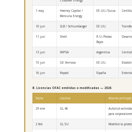
Crossover Energy
1 may
Heeney Capital /
EE.UU./Suiza
Certific
Mercuria Energy
10 jun
SLB / Schlumberger
EE.UU.
Transfe
11 jun
Shell
R.U./Países
Desarro
Bajos
13 jun
IMPSA
Argentina
Central
15 jun
GE Vernova
EE.UU.
Estabil
16 jun
Repsol
España
Extensi
B. Licencias OFAC emitidas o modificadas — 2026
Fecha
Licencia
Alcance principal
29 ene
GL 46
Autorizó activida
para corporacion
2 feb
GL 5U
Modificó la prote