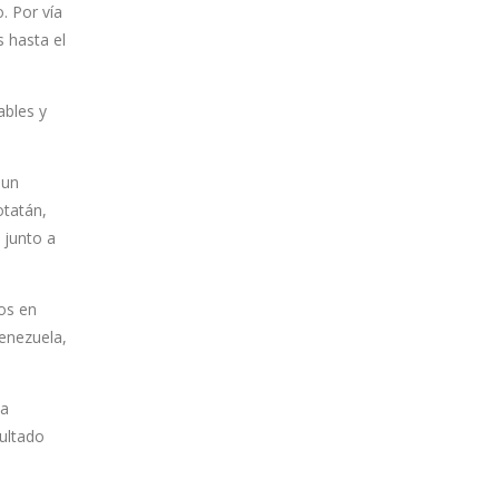
. Por vía
s hasta el
ables y
 un
otatán,
 junto a
os en
Venezuela,
La
sultado