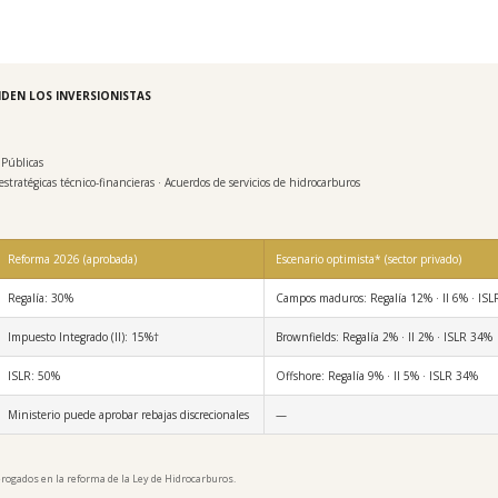
IDEN LOS INVERSIONISTAS
 Públicas
stratégicas técnico-financieras · Acuerdos de servicios de hidrocarburos
Reforma 2026 (aprobada)
Escenario optimista* (sector privado)
Regalía: 30%
Campos maduros: Regalía 12% · II 6% · IS
Impuesto Integrado (II): 15%†
Brownfields: Regalía 2% · II 2% · ISLR 34%
ISLR: 50%
Offshore: Regalía 9% · II 5% · ISLR 34%
Ministerio puede aprobar rebajas discrecionales
—
rogados en la reforma de la Ley de Hidrocarburos.