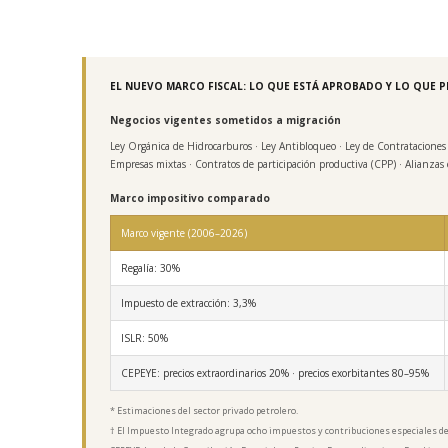
EL NUEVO MARCO FISCAL: LO QUE ESTÁ APROBADO Y LO QUE P
Negocios vigentes sometidos a migración
Ley Orgánica de Hidrocarburos · Ley Antibloqueo · Ley de Contrataciones
Empresas mixtas · Contratos de participación productiva (CPP) · Alianzas e
Marco impositivo comparado
Marco vigente (2006–2026)
Regalía: 30%
Impuesto de extracción: 3,3%
ISLR: 50%
CEPEYE: precios extraordinarios 20% · precios exorbitantes 80–95%
* Estimaciones del sector privado petrolero.
† El Impuesto Integrado agrupa ocho impuestos y contribuciones especiales de