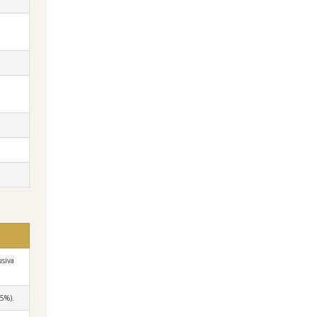
usiva
,5%).