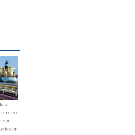
dujo
petróleo
a por
tarios en