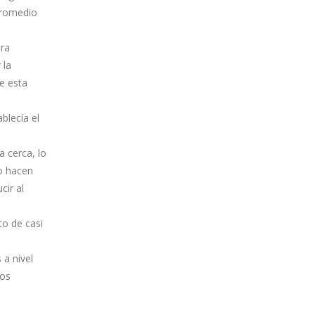
promedio
ira
 la
e esta
blecía el
a cerca, lo
lo hacen
cir al
to de casi
 a nivel
los