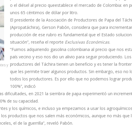
o el diésel al precio queestablece el mercado de Colombia: en 
unos 65 céntimos de dólar por litro.
El presidente de la Asociación de Productores de Papa del Tách
(Apropatáchira), Gerson Pabón, considera que para incrementar
producción de ese rubro es fundamental que el Estado solucion
situación”, reseña el reporte
Exclusivas Económicas
.
“Fuimos adquiriendo gasolina colombiana al precio que nos esta
país vecino y eso nos dio un alivio para seguir produciendo. Los
productores del Táchira tienen un beneficio y es tener la fronter
tes y
que les permite traer algunos productos. Sin embargo, eso no 
todos los productores. Es por ello que no podemos lograr produ
100%”, indicó
s dificultades, en 2021 la siembra de papa experimentó un incremen
 60% de su capacidad.
antes y los químicos, e incluso ya empezamos a usar los agroquímicos
ndo los productos que nos salen más económicos, aunque no más que 
les, el de la guerrilla”, reveló Pabón.