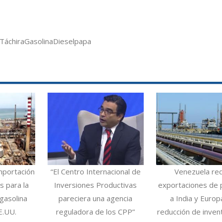
Táchira
Gasolina
Diesel
papa
mportación
“El Centro Internacional de
Venezuela re
 para la
Inversiones Productivas
exportaciones de 
gasolina
pareciera una agencia
a India y Europ
E.UU.
reguladora de los CPP”
reducción de inven