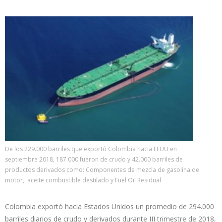
De los 229.000 barriles que exportó Colombia hacia EEUU en
septiembre 2018, 187.000 fueron de crudo y 42.000 barriles de
productos derivados como: Componentes de mezcla de gasolina de
motor, aceite combustible destilado y Fuel Oil Residual
Colombia exportó hacia Estados Unidos un promedio de 294.000
barriles diarios de crudo y derivados durante III trimestre de 2018,