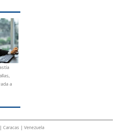
astía
llas,
rada a
 | Caracas | Venezuela