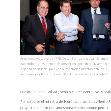
Presidente ejecutivo de YPFB, Óscar Barriga Arteaga: “Estamos
hablando al 2025 de más de dos mil millones de bolivianos que
dejarían de salir del país y se reinyectarían directamente en la
economía por la compra de 380 millones de litros de alcohol”
nuestra querida Bolivia”, señaló el presidente Evo Morales
Por su parte el ministro de Hidrocarburos, Luis Albert
proyectos más importantes para Bolivia porque permite u