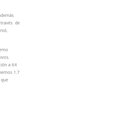
 además
a través de
nol,
terno
ivos.
ción a 64
enemos 1.7
o que