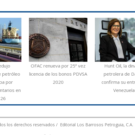
edujo
OFAC renueva por 25ª vez
Hunt Oil, la din
e petróleo
licencia de los bonos PDVSA
petrolera de Da
opa por
2020
confirma su ent
ntarios en
Venezuela
026
os los derechos reservados / Editorial Los Barrosos Petroguia, C.A.