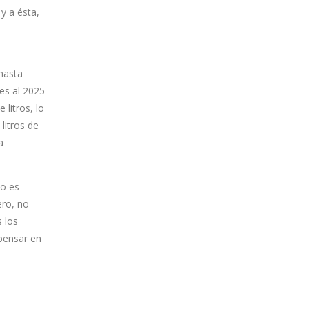
 y a ésta,
hasta
les al 2025
 litros, lo
litros de
a
so es
ero, no
 los
 pensar en