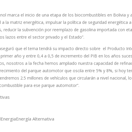
nol marca el inicio de una etapa de los biocombustibles en Bolivia y
 a la matriz energética, impulsar la política de seguridad energética 
, reducir la subvención por reemplazo de gasolina importada con eta
os lazos entre el sector privado y el Estado”.
 aseguró que el tema tendrá su impacto directo sobre el Producto In
 primer año y entre 0,4 a 0,5 de incremento del PIB en los años suces
uros, nosotros a la fecha hemos ampliado nuestra capacidad de refina
crecimiento del parque automotor que oscila entre 5% y 8%, si hoy t
ndremos 2.5 millones de vehículos que circularán a nivel nacional, l
 combustible para ese parque automotor”.
tivas
l
Energia
Energía Alternativa