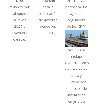
4.700
componentes
Productivas
millones por
para la
pareciera una
bloqueo
elaboración
agencia
naval de
de gasolina
reguladora
2025 e
desde los
de los CPP”
invasión a
EE.UU.
Caracas
Venezuela
redujo
exportaciones
de petróleo a
India y
Europa por
reducción de
inventarios
en julio de