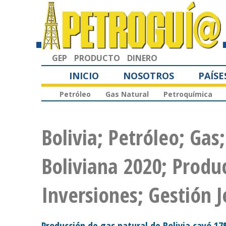
GEP
PRODUCTO
DINERO
INICIO
NOSOTROS
PAÍSE
Petróleo
Gas Natural
Petroquímica
Bolivia; Petróleo; Gas
Boliviana 2020; Produc
Inversiones; Gestión 
Producción de gas natural de Bolivia cayó 1