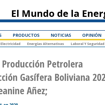
Pasar al
contenido
El Mundo de la Ener
principal
S
PRODUCTOS
NOTICIAS
OPINIÓN
Electricidad
Energías Alternativas
Laboral Y Seguridad
; Producción Petrolera
ción Gasífera Boliviana 202
Jeanine Añez;
7% en 2020