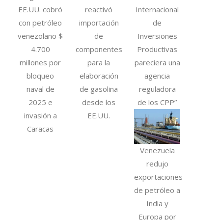
EE.UU. cobró
reactivó
Internacional
con petróleo
importación
de
venezolano $
de
Inversiones
4.700
componentes
Productivas
millones por
para la
pareciera una
bloqueo
elaboración
agencia
naval de
de gasolina
reguladora
2025 e
desde los
de los CPP”
invasión a
EE.UU.
Caracas
Venezuela
redujo
exportaciones
de petróleo a
India y
Europa por