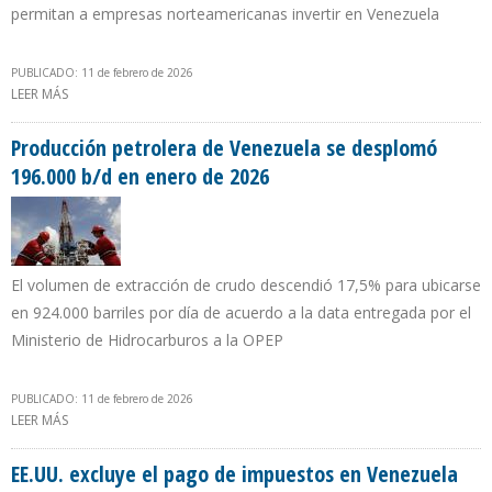
permitan a empresas norteamericanas invertir en Venezuela
PUBLICADO: 11 de febrero de 2026
LEER MÁS
SOBRE CHRIS WRIGHT: "PODEMOS IMPULSAR UN AUMENTO
DRAMÁTICO EN LA PRODUCCIÓN VENEZOLANA DE PETRÓLEO,
GAS Y ELECTRICIDAD"
Producción petrolera de Venezuela se desplomó
196.000 b/d en enero de 2026
El volumen de extracción de crudo descendió 17,5% para ubicarse
en 924.000 barriles por día de acuerdo a la data entregada por el
Ministerio de Hidrocarburos a la OPEP
PUBLICADO: 11 de febrero de 2026
LEER MÁS
SOBRE PRODUCCIÓN PETROLERA DE VENEZUELA SE DESPLOMÓ
196.000 B/D EN ENERO DE 2026
EE.UU. excluye el pago de impuestos en Venezuela