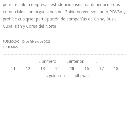
permite solo a empresas estadounidenses mantener acuerdos
comerciales con organismos del Gobierno venezolano o PDVSA y
prohíbe cualquier participación de compañías de China, Rusia,
Cuba, Irán y Corea del Norte
PUBLICADO: 10 de febrero de 2026
LEER MÁS
SOBRE OFAC IMPONE COMPRA DE BIENES Y SERVICIOS DE EE.UU.
PARA AUTORIZAR EXPLORACIÓN Y PRODUCCIÓN EN VENEZUELA
« primero
‹ anterior
…
11
12
13
14
15
16
17
18
Páginas
siguiente ›
última »