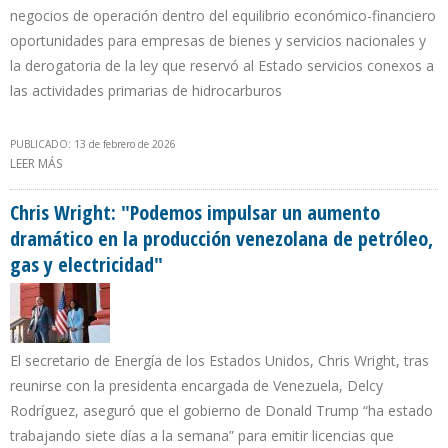
negocios de operación dentro del equilibrio económico-financiero
oportunidades para empresas de bienes y servicios nacionales y
la derogatoria de la ley que reservó al Estado servicios conexos a
las actividades primarias de hidrocarburos
PUBLICADO: 13 de febrero de 2026
LEER MÁS
SOBRE GREMIOS EMPRESARIALES: NUEVO RÉGIMEN FISCAL EN LA
LOH DE VENEZUELA RESPONDE A VIABILIDAD ECONÓMICA DE
CADA PROYECTO
Chris Wright: "Podemos impulsar un aumento
dramático en la producción venezolana de petróleo,
gas y electricidad"
El secretario de Energía de los Estados Unidos, Chris Wright, tras
reunirse con la presidenta encargada de Venezuela, Delcy
Rodríguez, aseguró que el gobierno de Donald Trump “ha estado
trabajando siete días a la semana” para emitir licencias que