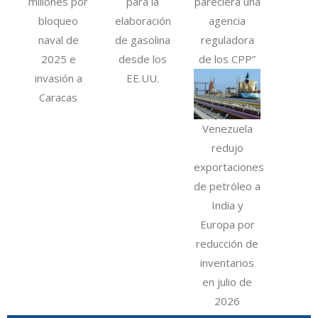
millones por
para la
pareciera una
bloqueo
elaboración
agencia
naval de
de gasolina
reguladora
2025 e
desde los
de los CPP”
invasión a
EE.UU.
Caracas
Venezuela
redujo
exportaciones
de petróleo a
India y
Europa por
reducción de
inventarios
en julio de
2026