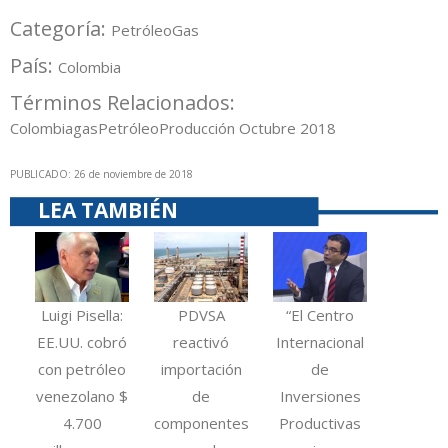
Categoría:
Petróleo
Gas
País:
Colombia
Términos Relacionados:
Colombia
gas
Petróleo
Producción Octubre 2018
PUBLICADO: 26 de noviembre de 2018
LEA TAMBIÉN
Luigi Pisella:
PDVSA
“El Centro
EE.UU. cobró
reactivó
Internacional
con petróleo
importación
de
venezolano $
de
Inversiones
4.700
componentes
Productivas