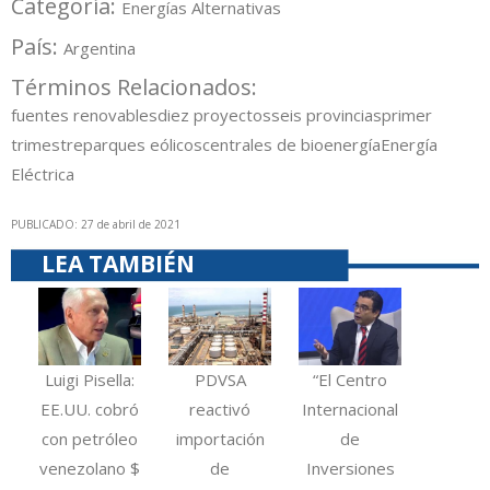
Categoría:
Energías Alternativas
País:
Argentina
Términos Relacionados:
fuentes renovables
diez proyectos
seis provincias
primer
trimestre
parques eólicos
centrales de bioenergía
Energía
Eléctrica
PUBLICADO: 27 de abril de 2021
LEA TAMBIÉN
Luigi Pisella:
PDVSA
“El Centro
EE.UU. cobró
reactivó
Internacional
con petróleo
importación
de
venezolano $
de
Inversiones