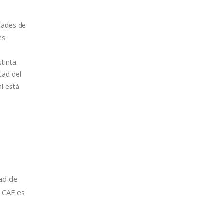
idades de
es
tinta.
tad del
l está
ad de
 CAF es