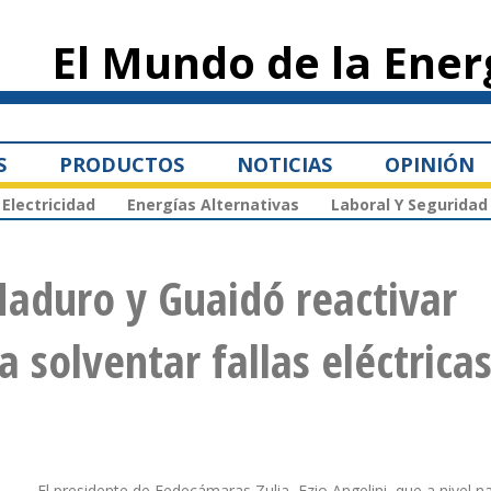
Pasar al
contenido
El Mundo de la Ener
principal
S
PRODUCTOS
NOTICIAS
OPINIÓN
Electricidad
Energías Alternativas
Laboral Y Seguridad
aduro y Guaidó reactivar
 solventar fallas eléctrica
El presidente de Fedecámaras Zulia, Ezio Angelini, que a nivel n