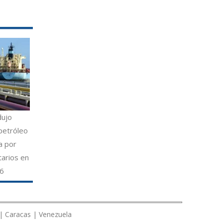
dujo
petróleo
a por
tarios en
26
 | Caracas | Venezuela