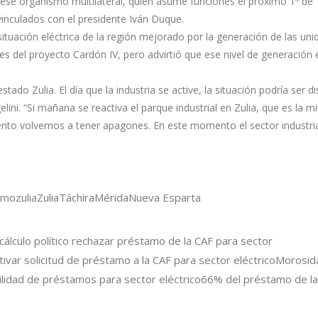
ese organismo multilateral, quien asume funciones el próximo 1º de
inculados con el presidente Iván Duque.
ituación eléctrica de la región mejorado por la generación de las un
es del proyecto Cardón IV, pero advirtió que ese nivel de generación 
tado Zulia. El día que la industria se active, la situación podría ser dis
ni. “Si mañana se reactiva el parque industrial en Zulia, que es la mi
nto volvemos a tener apagones. En este momento el sector industria
mozulia
Zulia
Táchira
Mérida
Nueva Esparta
álculo político rechazar préstamo de la CAF para sector
var solicitud de préstamo a la CAF para sector eléctrico
Morosid
ilidad de préstamos para sector eléctrico
66% del préstamo de la