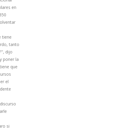
ilares en
 350
olventar
 tiene
rdo, tanto
”, dijo
y poner la
tiene que
cursos
er el
idente
 discurso
arle
ro si