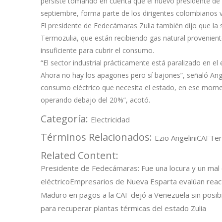
persiste tomando en cuenta que el nuevo presidente de 
septiembre, forma parte de los dirigentes colombianos v
El presidente de Fedecámaras Zulia también dijo que la s
Termozulia, que están recibiendo gas natural provenient
insuficiente para cubrir el consumo.
“El sector industrial prácticamente está paralizado en el es
Ahora no hay los apagones pero sí bajones”, señaló Angeli
consumo eléctrico que necesita el estado, en ese mome
operando debajo del 20%”, acotó.
Categoría:
Electricidad
Términos Relacionados:
Ezio Angelini
CAF
Ter
Related Content:
Presidente de Fedecámaras: Fue una locura y un mal c
eléctrico
Empresarios de Nueva Esparta evalúan reacti
Maduro en pagos a la CAF dejó a Venezuela sin posib
para recuperar plantas térmicas del estado Zulia