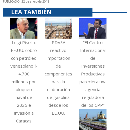
PUBLICADO: 22 de enero de 2018
LEA TAMBIÉN
Luigi Pisella:
PDVSA
“El Centro
EE.UU. cobró
reactivó
Internacional
con petróleo
importación
de
venezolano $
de
Inversiones
4.700
componentes
Productivas
millones por
para la
pareciera una
bloqueo
elaboración
agencia
naval de
de gasolina
reguladora
2025 e
desde los
de los CPP”
invasión a
EE.UU.
Caracas