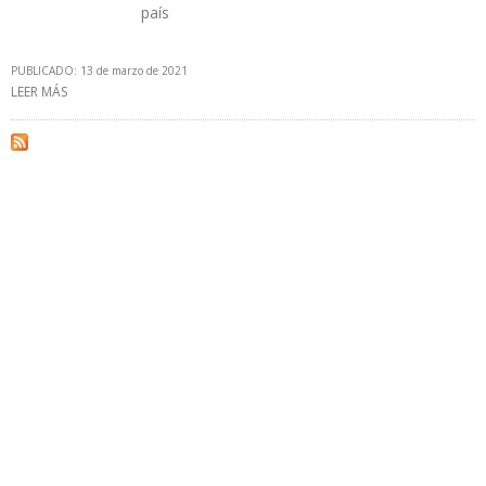
país
PUBLICADO: 13 de marzo de 2021
LEER MÁS
SOBRE CÁMARA PETROLERA: MINI REFINERÍAS SON VIABLES CON
CRUDOS LIVIANOS Y CERCANAS A YACIMIENTOS