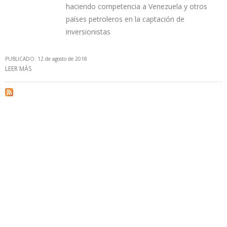
haciendo competencia a Venezuela y otros
países petroleros en la captación de
inversionistas
PUBLICADO: 12 de agosto de 2018
LEER MÁS
SOBRE “ES IMPORTANTE QUE SOCIOS DE PDVSA TENGAN EL
CONTROL DE LA EMPRESA MIXTA PARA AUMENTAR PRODUCCIÓN”