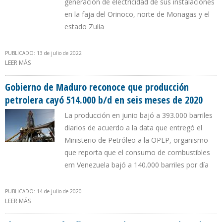
generación de electricidad de sus instalaciones
en la faja del Orinoco, norte de Monagas y el
estado Zulia
PUBLICADO: 13 de julio de 2022
LEER MÁS
SOBRE FALLAS ELÉCTRICAS Y DETERIORO DE LOS TALADROS
COMPLICAN EL PLAN PARA ELEVAR LA PRODUCCIÓN PETROLERA
VENEZOLANA
Gobierno de Maduro reconoce que producción
petrolera cayó 514.000 b/d en seis meses de 2020
La producción en junio bajó a 393.000 barriles
diarios de acuerdo a la data que entregó el
Ministerio de Petróleo a la OPEP, organismo
que reporta que el consumo de combustibles
em Venezuela bajó a 140.000 barriles por día
PUBLICADO: 14 de julio de 2020
LEER MÁS
SOBRE GOBIERNO DE MADURO RECONOCE QUE PRODUCCIÓN
PETROLERA CAYÓ 514.000 B/D EN SEIS MESES DE 2020