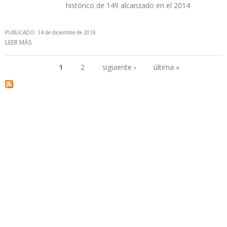
histórico de 149 alcanzado en el 2014
PUBLICADO: 14 de diciembre de 2018
LEER MÁS
SOBRE COLOMBIA AUMENTA EN 20% TALADROS EN OPERACIÓN
EN UN AÑO
1
2
siguiente ›
última »
Páginas