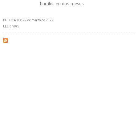
barriles en dos meses
PUBLICADO: 22 de marzo de 2022
LEER MÁS
SOBRE IEA: 3 MILLONES B/D DE RUSIA PUEDEN SALIR DEL MERCADO
A PARTIR DE ABRIL POR SANCIONES