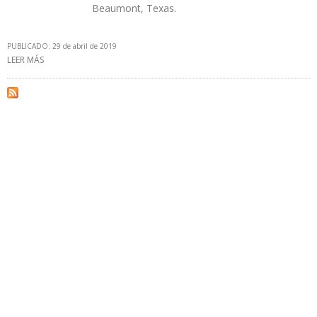
Beaumont, Texas.
PUBLICADO: 29 de abril de 2019
LEER MÁS
SOBRE EXXONMOBIL ANUNCIÓ GANANCIAS DE $ 2.350 MILLONES
EN PRIMER TRIMESTRE DE 2019