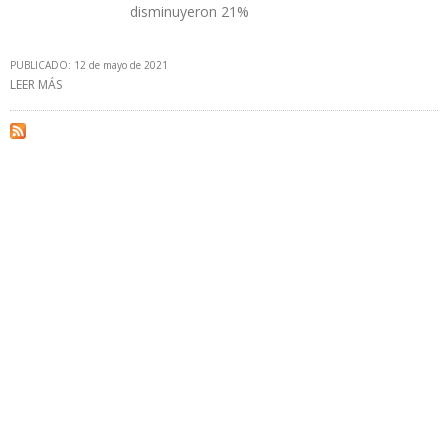
disminuyeron 21%
PUBLICADO: 12 de mayo de 2021
LEER MÁS
SOBRE PRODUCCIÓN DE CRUDO DE YPF AUMENTÓ 4% EN PRIMER
TRIMESTRE