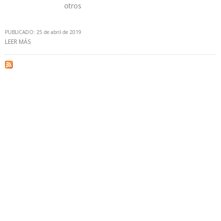
otros
PUBLICADO: 25 de abril de 2019
LEER MÁS
SOBRE PEMEX PRESENTÓ NUEVOS MODELOS DE CONTRATOS DE
EXPLORACIÓN Y PRODUCCIÓN DE HIDROCARBUROS