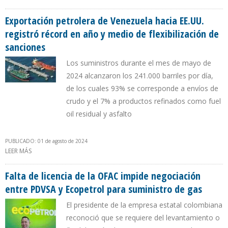
TENEDORES DE BONOS PDVSA 2020 Y PROHIBE EMBARGO DE
CITGO
Exportación petrolera de Venezuela hacia EE.UU.
registró récord en año y medio de flexibilización de
sanciones
Los suministros durante el mes de mayo de
2024 alcanzaron los 241.000 barriles por día,
de los cuales 93% se corresponde a envíos de
crudo y el 7% a productos refinados como fuel
oil residual y asfalto
PUBLICADO: 01 de agosto de 2024
LEER MÁS
SOBRE EXPORTACIÓN PETROLERA DE VENEZUELA HACIA EE.UU.
REGISTRÓ RÉCORD EN AÑO Y MEDIO DE FLEXIBILIZACIÓN DE
SANCIONES
Falta de licencia de la OFAC impide negociación
entre PDVSA y Ecopetrol para suministro de gas
El presidente de la empresa estatal colombiana
reconoció que se requiere del levantamiento o