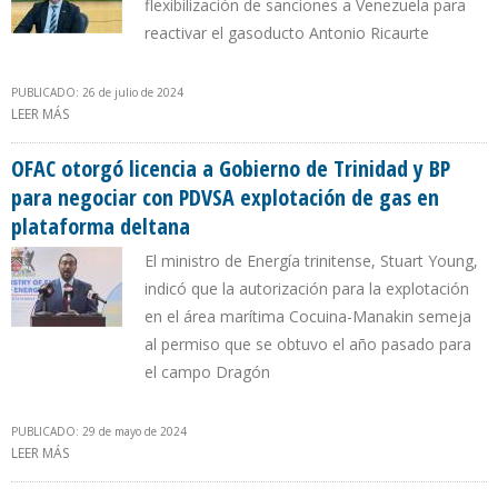
flexibilización de sanciones a Venezuela para
reactivar el gasoducto Antonio Ricaurte
PUBLICADO: 26 de julio de 2024
LEER MÁS
SOBRE FALTA DE LICENCIA DE LA OFAC IMPIDE NEGOCIACIÓN
ENTRE PDVSA Y ECOPETROL PARA SUMINISTRO DE GAS
OFAC otorgó licencia a Gobierno de Trinidad y BP
para negociar con PDVSA explotación de gas en
plataforma deltana
El ministro de Energía trinitense, Stuart Young,
indicó que la autorización para la explotación
en el área marítima Cocuina-Manakin semeja
al permiso que se obtuvo el año pasado para
el campo Dragón
PUBLICADO: 29 de mayo de 2024
LEER MÁS
SOBRE OFAC OTORGÓ LICENCIA A GOBIERNO DE TRINIDAD Y BP
PARA NEGOCIAR CON PDVSA EXPLOTACIÓN DE GAS EN