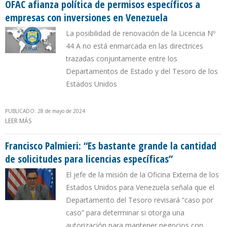
PLATAFORMA DELTANA
OFAC afianza política de permisos específicos a
empresas con inversiones en Venezuela
La posibilidad de renovación de la Licencia Nº
44 A no está enmarcada en las directrices
trazadas conjuntamente entre los
Departamentos de Estado y del Tesoro de los
Estados Unidos
PUBLICADO: 28 de mayo de 2024
LEER MÁS
SOBRE OFAC AFIANZA POLÍTICA DE PERMISOS ESPECÍFICOS A
EMPRESAS CON INVERSIONES EN VENEZUELA
Francisco Palmieri: “Es bastante grande la cantidad
de solicitudes para licencias específicas”
El jefe de la misión de la Oficina Externa de los
Estados Unidos para Venezuela señala que el
Departamento del Tesoro revisará “caso por
caso” para determinar si otorga una
autorización para mantener negocios con