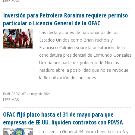
LEER MÁS
SOBRE PDVSA PERDIÓ VENTAS DE CRUDO A VALERO ENERGY Y
REFINADOS EN EE.UU. POR RESTABLECIMIENTO DE SANCIONES
Inversión para Petrolera Roraima requiere permiso
particular o Licencia General de la OFAC
Las declaraciones de funcionarios de los
Estados Unidos como Brian Nichols y
Francisco Palmieri sobre la aceptación de la
candidatura presidencial de Edmundo González
Urrutia por parte del gobierno de Nicolás
Maduro abre la posibilidad que no se revoque
la flexibilización de sanciones
PUBLICADO: 07 de mayo de 2024
LEER MÁS
SOBRE INVERSIÓN PARA PETROLERA RORAIMA REQUIERE PERMISO
PARTICULAR O LICENCIA GENERAL DE LA OFAC
OFAC fijó plazo hasta el 31 de mayo para que
empresas de EE.UU. liquiden contratos con PDVSA
La Licencia General 44 ahora tiene la letra A y