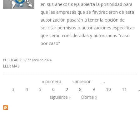
en sus anexos deja abierta la posibilidad para
que las empresas que se favorecieron de esta
autorización pasarán a tener la opción de
solicitar permisos o autorizaciones específicas
que serán consideradas y autorizadas “caso
por caso”
PUBLICADO: 17 de abril de 2024
LEER MÁS
SOBRE OFAC FIJÓ PLAZO HASTA EL 31 DE MAYO PARA QUE
EMPRESAS DE EE.UU. LIQUIDEN CONTRATOS CON PDVSA
« primero
‹ anterior
…
3
4
5
6
7
8
9
10
11
Páginas
siguiente ›
última »