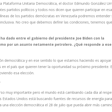
 la Plataforma Unitaria Democrática, el doctor Edmundo González Urr
es partidos políticos y todos nos dicen que quieren participar en esa
 líneas de los partidos demócratas en Venezuela podremos entender s
 inclusiva. No creo que debemos definir las condiciones, tenemos qu
ha dado entre el gobierno del presidente Joe Biden con la
smo por un asunto netamente petrolero. ¿Qué responde a ese
ón democrática y en ese sentido lo que estamos haciendo es apoyar 
 en el país que quieren tener la oportunidad su próximo presidente. 
viendo esa elección.
?
urso muy importante pero el mundo está cambiando cada día al respe
los Estados Unidos está buscando fuentes de recursos de energía par
 una elección democrática el 28 de julio que pueda abrir más camino