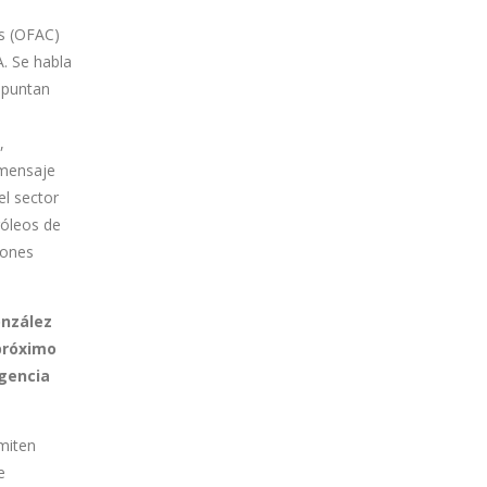
s (OFAC)
. Se habla
apuntan
,
 mensaje
el sector
róleos de
iones
onzález
 próximo
agencia
miten
e