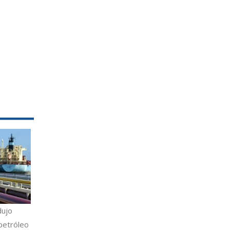
dujo
petróleo