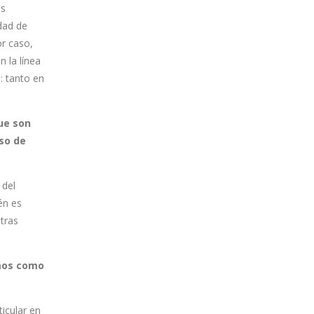
es
dad de
or caso,
 la línea
: tanto en
ue son
so de
 del
én es
tras
emos como
icular en