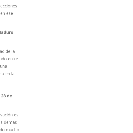
lecciones
 en ese
 Maduro
ad de la
ando entre
 una
eo en la
 28 de
rvación es
las demás
ando mucho