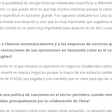
la posibilidad de otorgar licencias individuales específicas a diferent
m. Lo que puedo decir es que hay muchos intereses porque la canti
ias específicas es bastante grande. Por supuesto analizaremos caso p
a revisar esa situación y creo que es muy importante que seguimos en
lez Urrutia es un paso muy importante para avanzar en las dos cosas
a a Chevron automáticamente y a las empresas de servicios q
 restricciones de sus operaciones en Venezuela como es el ca
Hughes?
uerdo en el que renueva su operación en negocios establecidos antes
ra invertir en nuevos negocios porque la mayor de ese esfuerzo tambi
rte de PDVSA) sea pagada y creo también que es clave para que las o
en una política de sanciones en el sector petrolero cuando v
idas principalmente por la colaboración de China?
os en la manera como esos países están actuando. La situación part