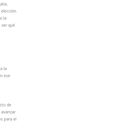
utia,
 elección.
i la
e ver qué
a la
En ese
cto de
a avanzar
s para el