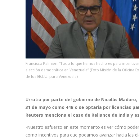
Francisco Palmieri: “Todo lo que hemos hecho es para incentiva
elección democrática en Venezuela” (Foto Misión de la Oficina E
de los EE.UU. para Venezuela)
Urrutia por parte del gobierno de Nicolás Maduro, 
31 de mayo como 44B o se optaría por licencias p
Reuters menciona el caso de Reliance de India y e
-Nuestro esfuerzo en este momento es ver cómo podemo
como incentivos para que podamos avanzar hacia las ele