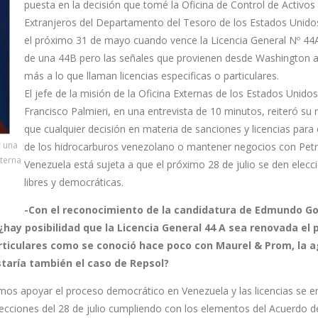
puesta en la decisión que tomé la Oficina de Control de Activos
Extranjeros del Departamento del Tesoro de los Estados Unido
el próximo 31 de mayo cuando vence la Licencia General Nº 44A
de una 44B pero las señales que provienen desde Washington 
más a lo que llaman licencias especificas o particulares.
El jefe de la misión de la Oficina Externas de los Estados Unidos
Francisco Palmieri, en una entrevista de 10 minutos, reiteró su
que cualquier decisión en materia de sanciones y licencias para 
r una
de los hidrocarburos venezolano o mantener negocios con Pet
xterna
Venezuela está sujeta a que el próximo 28 de julio se den elecc
libres y democráticas.
-Con el reconocimiento de la candidatura de Edmundo G
¿hay posibilidad que la Licencia General 44 A sea renovada el
articulares como se conoció hace poco con Maurel & Prom, la 
staría también el caso de Repsol?
s apoyar el proceso democrático en Venezuela y las licencias se e
cciones del 28 de julio cumpliendo con los elementos del Acuerdo d