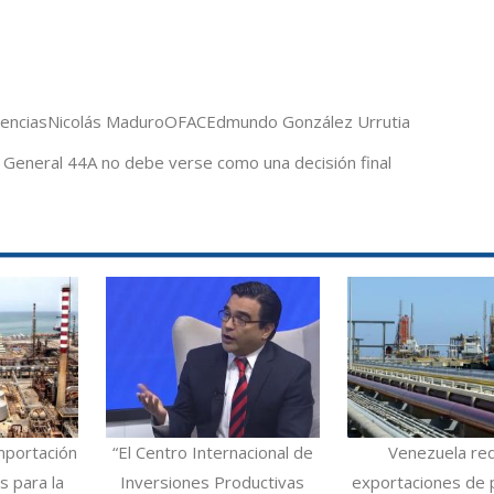
cencias
Nicolás Maduro
OFAC
Edmundo González Urrutia
ia General 44A no debe verse como una decisión final
mportación
“El Centro Internacional de
Venezuela re
 para la
Inversiones Productivas
exportaciones de 