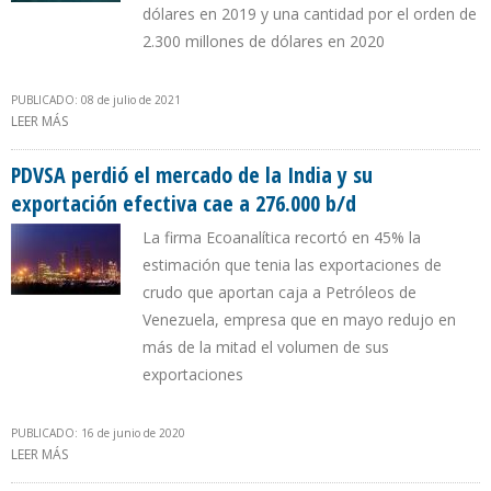
dólares en 2019 y una cantidad por el orden de
2.300 millones de dólares en 2020
PUBLICADO: 08 de julio de 2021
LEER MÁS
SOBRE INDIA DIO VIDA AL RÉGIMEN DE MADURO EN ERA DE
SANCIONES DE EEUU CON COMPRAS A PDVSA POR $ 8.000
MILLONES
PDVSA perdió el mercado de la India y su
exportación efectiva cae a 276.000 b/d
La firma Ecoanalítica recortó en 45% la
estimación que tenia las exportaciones de
crudo que aportan caja a Petróleos de
Venezuela, empresa que en mayo redujo en
más de la mitad el volumen de sus
exportaciones
PUBLICADO: 16 de junio de 2020
LEER MÁS
SOBRE PDVSA PERDIÓ EL MERCADO DE LA INDIA Y SU
EXPORTACIÓN EFECTIVA CAE A 276.000 B/D