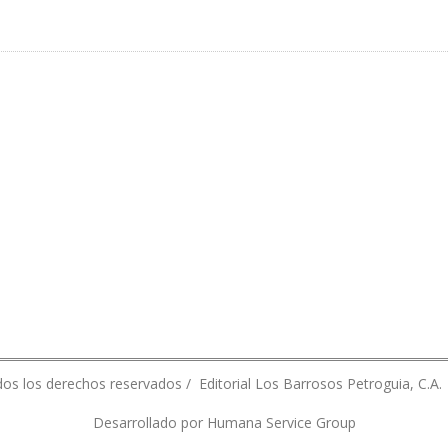
A CREACIÓN DE UNA LEY DE CANON DE HIDROCARBUROS
os los derechos reservados / Editorial Los Barrosos Petroguia, C.A.
Desarrollado por Humana Service Group