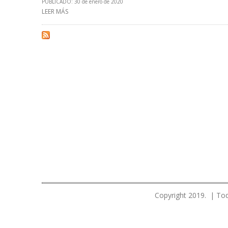
PUBLICADO: 30 de enero de 2020
LEER MÁS
SOBRE JEANINE AÑEZ RATIFICÓ A VÍCTOR HUGO ZAMO
Copyright 2019. | Tod