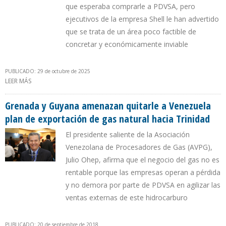
que esperaba comprarle a PDVSA, pero
ejecutivos de la empresa Shell le han advertido
que se trata de un área poco factible de
concretar y económicamente inviable
PUBLICADO: 29 de octubre de 2025
LEER MÁS
SOBRE GOBIERNO DE TRINIDAD INTENTA REEMPLAZAR EL CAMPO
DRAGÓN EN VENEZUELA POR ÁREA INEXPLORADA EN GRENADA
Grenada y Guyana amenazan quitarle a Venezuela
plan de exportación de gas natural hacia Trinidad
El presidente saliente de la Asociación
Venezolana de Procesadores de Gas (AVPG),
Julio Ohep, afirma que el negocio del gas no es
rentable porque las empresas operan a pérdida
y no demora por parte de PDVSA en agilizar las
ventas externas de este hidrocarburo
PUBLICADO: 20 de septiembre de 2018