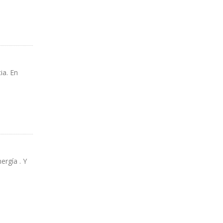
AS
ia. En
ergía . Y