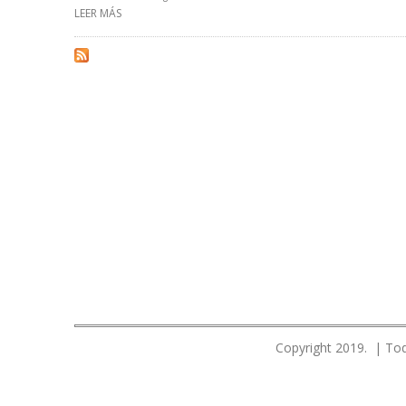
LEER MÁS
SOBRE LOTE 192 DE PERÚ REINICIARÁ OPERACIONES TR
Copyright 2019. | Tod