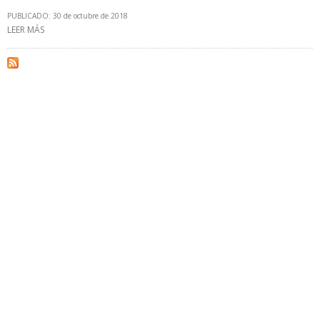
PUBLICADO: 30 de octubre de 2018
LEER MÁS
SOBRE ASAMBLEA NACIONAL PROPONE QUE LEY DE
HIDROCARBUROS PROHÍBA QUE UNA PERSONA SEA MINISTRO Y
PRESIDENTE DE PDVSA