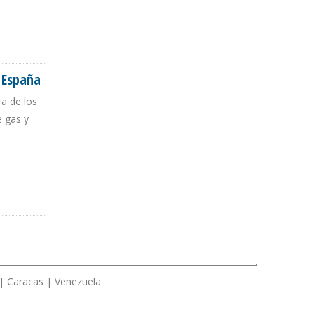
 España
a de los
e gas y
 | Caracas | Venezuela