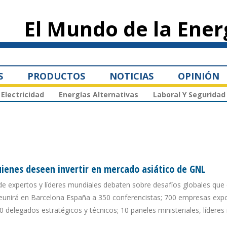
Pasar al
contenido
El Mundo de la Ener
principal
S
PRODUCTOS
NOTICIAS
OPINIÓN
Electricidad
Energías Alternativas
Laboral Y Seguridad
uienes deseen invertir en mercado asiático de GNL
de expertos y líderes mundiales debaten sobre desafíos globales que
eunirá en Barcelona España a 350 conferencistas; 700 empresas expo
00 delegados estratégicos y técnicos; 10 paneles ministeriales, lídere