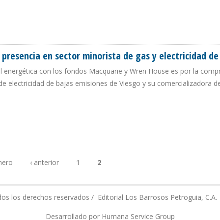
A QUIENES DESEEN INVERTIR EN MERCADO ASIÁTICO DE GNL
presencia en sector minorista de gas y electricidad de
al energética con los fondos Macquarie y Wren House es por la compr
e electricidad de bajas emisiones de Viesgo y su comercializadora d
R PRESENCIA EN SECTOR MINORISTA DE GAS Y ELECTRICIDAD DE ESPAÑA
mero
‹ anterior
1
2
os los derechos reservados / Editorial Los Barrosos Petroguia, C.A.
Desarrollado por Humana Service Group