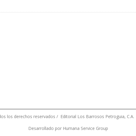
RA ENTRENAMIENTO DE OPERADORES DE REFINERÍA TALARA
os los derechos reservados / Editorial Los Barrosos Petroguia, C.A.
Desarrollado por Humana Service Group