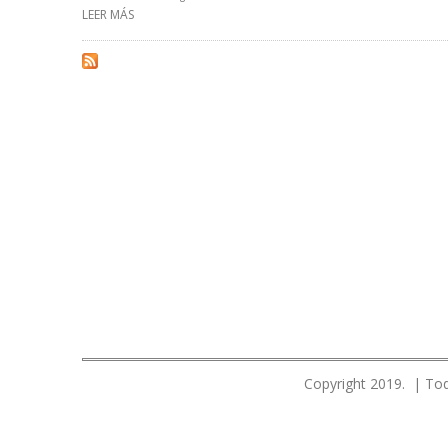
LEER MÁS
SOBRE PETROPERÚ INAUGURÓ SALA DE SIMULACIÓN PA
Copyright 2019. | Tod