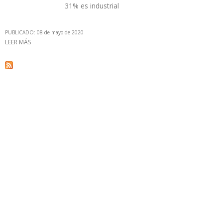
31% es industrial
PUBLICADO: 08 de mayo de 2020
LEER MÁS
SOBRE CONSUMO DE ELECTRICIDAD DISMINUYÓ ENTRE 9% Y 16%
EN EEUU DEBIDO A LA PANDEMIA