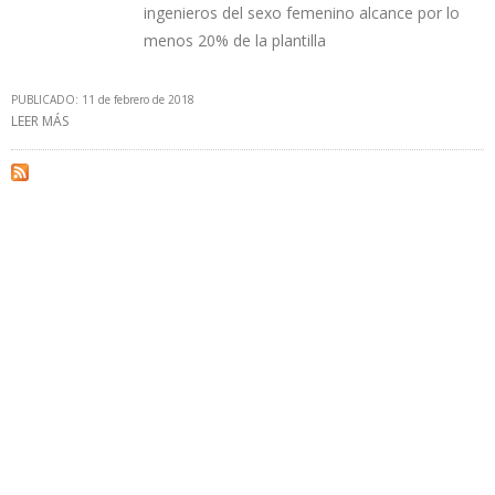
ingenieros del sexo femenino alcance por lo
menos 20% de la plantilla
PUBLICADO: 11 de febrero de 2018
LEER MÁS
SOBRE MUJERES PETROLERAS, GASÍFERAS Y PETROQUÍMICAS
VENEZOLANAS EXIGEN IGUALDAD EN ÁMBITO LABORAL