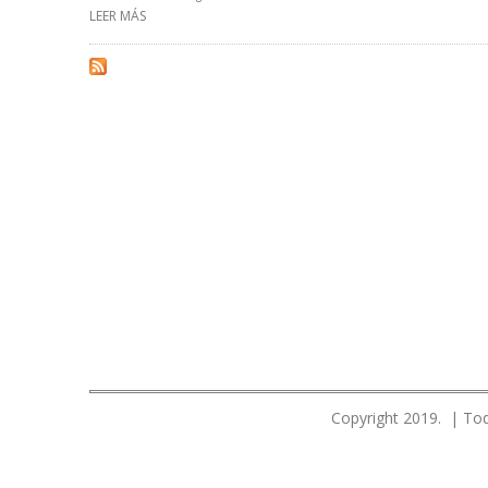
LEER MÁS
SOBRE LOTE 192 DE PERÚ REINICIARÁ OPERACIONES TR
Copyright 2019. | Tod