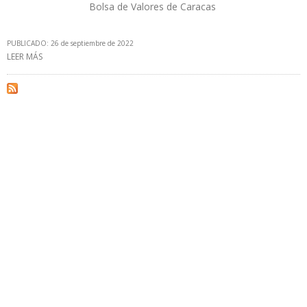
Bolsa de Valores de Caracas
PUBLICADO: 26 de septiembre de 2022
LEER MÁS
SOBRE OFERTA DE ACCIONES DE EMPRESAS MIXTAS DE PDVSA
INTENTA SER UN NUEVO ESCAPE A SANCIONES DE EEUU