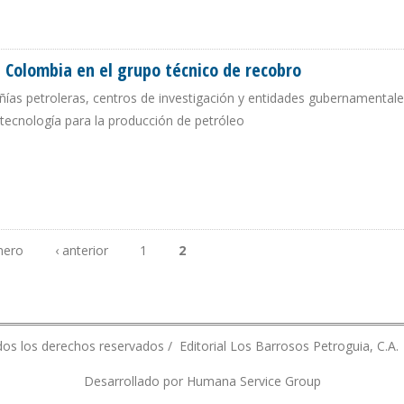
 PETROLERA CAYÓ 185.000 B/D EN 9 MESES DE 2017
a Colombia en el grupo técnico de recobro
as petroleras, centros de investigación y entidades gubernamentale
a tecnología para la producción de petróleo
RA A COLOMBIA EN EL GRUPO TÉCNICO DE RECOBRO
mero
‹ anterior
1
2
os los derechos reservados / Editorial Los Barrosos Petroguia, C.A.
Desarrollado por Humana Service Group