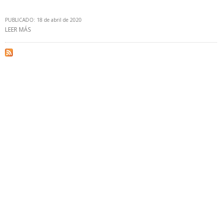
PUBLICADO: 18 de abril de 2020
LEER MÁS
SOBRE YPF SUMINISTRA COMBUSTIBLE PARA VUELOS QUE
TRASLADAN INSUMOS MÉDICOS DE CHINA PARA ARGENTINA