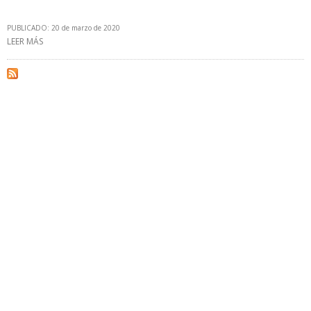
PUBLICADO: 20 de marzo de 2020
LEER MÁS
SOBRE ECOPETROL DENUNCIA QUE IRREGULARES COLOCARON
VÁLVULA ILÍCITA EN GASODUCTO LLANITO