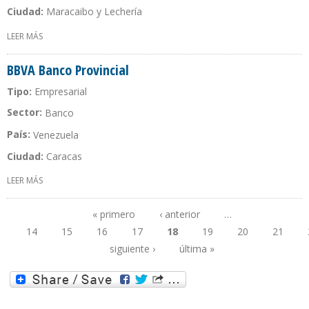
Ciudad:
Maracaibo y Lechería
LEER MÁS
SOBRE BB INTER EPS, C.A.
BBVA Banco Provincial
Tipo:
Empresarial
Sector:
Banco
País:
Venezuela
Ciudad:
Caracas
LEER MÁS
SOBRE BBVA BANCO PROVINCIAL
« primero
‹ anterior
…
14
15
16
17
18
19
20
21
Páginas
siguiente ›
última »