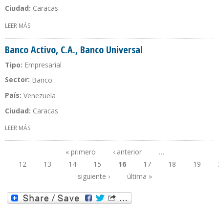
Ciudad:
Caracas
LEER MÁS
SOBRE BANCARIBE
Banco Activo, C.A., Banco Universal
Tipo:
Empresarial
Sector:
Banco
País:
Venezuela
Ciudad:
Caracas
LEER MÁS
SOBRE BANCO ACTIVO, C.A., BANCO UNIVERSAL
« primero
‹ anterior
…
12
13
14
15
16
17
18
19
Páginas
siguiente ›
última »