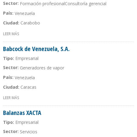
Sector:
Formación profesional
Consultoría gerencial
País:
Venezuela
Ciudad:
Carabobo
LEER MÁS
SOBRE B&D GESTIÓN EMPRESARIAL INTEGRAL C.A.
Babcock de Venezuela, S.A.
Tipo:
Empresarial
Sector:
Generadores de vapor
País:
Venezuela
Ciudad:
Caracas
LEER MÁS
SOBRE BABCOCK DE VENEZUELA, S.A.
Balanzas XACTA
Tipo:
Empresarial
Sector:
Servicios